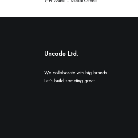
Frizzante – Muskat Ottonel
Uncode Ltd.
We collaborate with big brands.
Let’s build someting great.