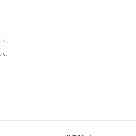
ich,
ure.