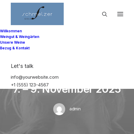
Willkommen
Weingut & Weingärten
Unsere Weine
Bezug & Kontakt
Let's talk
In
Uncategorized
•
Mai 15, 2025
•
1 Minute
info@yourwebsite.com
+1 (555) 123-4567
7. – 9. November 2025
admin